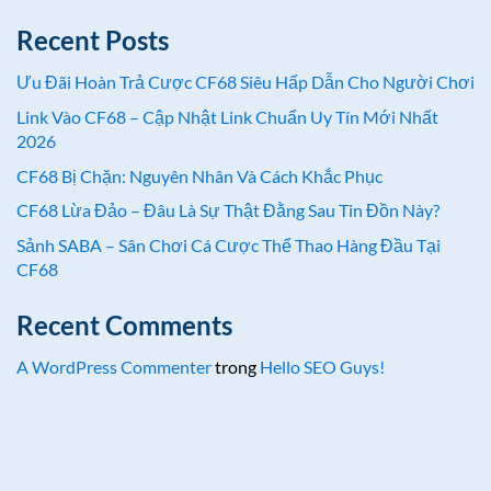
Recent Posts
Ưu Đãi Hoàn Trả Cược CF68 Siêu Hấp Dẫn Cho Người Chơi
Link Vào CF68 – Cập Nhật Link Chuẩn Uy Tín Mới Nhất
2026
CF68 Bị Chặn: Nguyên Nhân Và Cách Khắc Phục
CF68 Lừa Đảo – Đâu Là Sự Thật Đằng Sau Tin Đồn Này?
Sảnh SABA – Sân Chơi Cá Cược Thể Thao Hàng Đầu Tại
CF68
Recent Comments
A WordPress Commenter
trong
Hello SEO Guys!