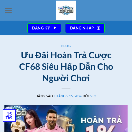
Bỏ
qua
nội
dung
ĐĂNG KÝ
ĐĂNG NHẬP
BLOG
Ưu Đãi Hoàn Trả Cược
CF68 Siêu Hấp Dẫn Cho
Người Chơi
ĐĂNG VÀO
THÁNG 5 15, 2026
BỞI
SEO
15
Th5