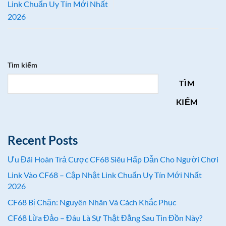
Link Chuẩn Uy Tín Mới Nhất
2026
Tìm kiếm
TÌM
KIẾM
Recent Posts
Ưu Đãi Hoàn Trả Cược CF68 Siêu Hấp Dẫn Cho Người Chơi
Link Vào CF68 – Cập Nhật Link Chuẩn Uy Tín Mới Nhất
2026
CF68 Bị Chặn: Nguyên Nhân Và Cách Khắc Phục
CF68 Lừa Đảo – Đâu Là Sự Thật Đằng Sau Tin Đồn Này?