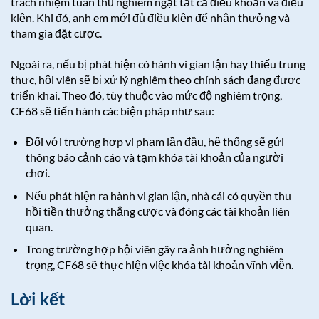
trách nhiệm tuân thủ nghiêm ngặt tất cả điều khoản và điều
kiện. Khi đó, anh em mới đủ điều kiện để nhận thưởng và
tham gia đặt cược.
Ngoài ra, nếu bị phát hiện có hành vi gian lận hay thiếu trung
thực, hội viên sẽ bị xử lý nghiêm theo chính sách đang được
triển khai. Theo đó, tùy thuộc vào mức độ nghiêm trọng,
CF68 sẽ tiến hành các biện pháp như sau:
Đối với trường hợp vi phạm lần đầu, hệ thống sẽ gửi
thông báo cảnh cáo và tạm khóa tài khoản của người
chơi.
Nếu phát hiện ra hành vi gian lận, nhà cái có quyền thu
hồi tiền thưởng thắng cược và đóng các tài khoản liên
quan.
Trong trường hợp hội viên gây ra ảnh hưởng nghiêm
trọng, CF68 sẽ thực hiện việc khóa tài khoản vĩnh viễn.
Lời kết