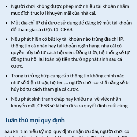
Người chơi không được phép mở nhiều tài khoản nhằm
mục đích trục lợi khuyến mãi của nhà cái.
Một địa chỉ IP chỉ được sử dụng để đăng ký một tài khoản
để tham gia cá cược tại CF68.
Nếu phát hiện có bất kỳ tài khoản nào trùng địa chỉ IP,
thông tin cá nhân hay tài khoản ngân hàng, nhà cái có
quyền hủy bỏ tư cách hội viên. Đồng thời, hệ thống sẽ tự
động thu hồi lại toàn bộ tiền thưởng phát sinh sau cá
cược.
Trong trường hợp cung cấp thông tin không chính xác
như số điện thoại, họ tên,… người chơi có khả năng sẽ bị
hủy bỏ tư cách tham gia cá cược.
Nếu phát sinh tranh chấp hay khiếu nại về việc nhận
khuyến mãi, CF68 sẽ là bên đưa ra quyết định cuối cùng.
Tuân thủ mọi quy định
Sau khi tìm hiểu kỹ mọi quy định nhận ưu đãi, người chơi có