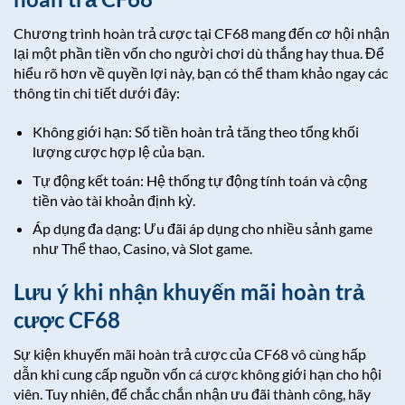
Chương trình hoàn trả cược tại CF68 mang đến cơ hội nhận
lại một phần tiền vốn cho người chơi dù thắng hay thua. Để
hiểu rõ hơn về quyền lợi này, bạn có thể tham khảo ngay các
thông tin chi tiết dưới đây:
Không giới hạn: Số tiền hoàn trả tăng theo tổng khối
lượng cược hợp lệ của bạn.
Tự động kết toán: Hệ thống tự động tính toán và cộng
tiền vào tài khoản định kỳ.
Áp dụng đa dạng: Ưu đãi áp dụng cho nhiều sảnh game
như Thể thao, Casino, và Slot game.
Lưu ý khi nhận khuyến mãi hoàn trả
cược CF68
Sự kiện khuyến mãi hoàn trả cược của CF68 vô cùng hấp
dẫn khi cung cấp nguồn vốn cá cược không giới hạn cho hội
viên. Tuy nhiên, để chắc chắn nhận ưu đãi thành công, hãy