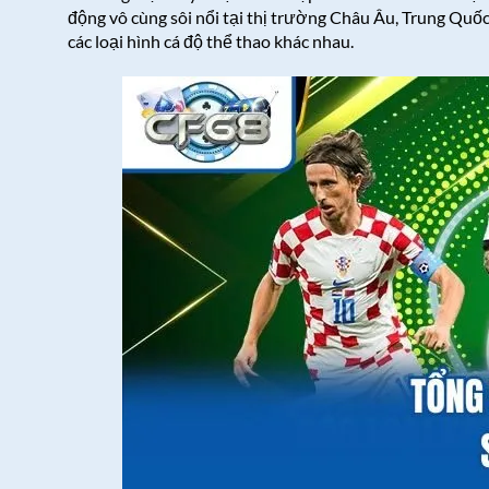
động vô cùng sôi nổi tại thị trường Châu Âu, Trung Quốc
các loại hình cá độ thể thao khác nhau.