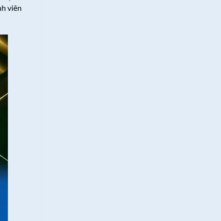
nh viên