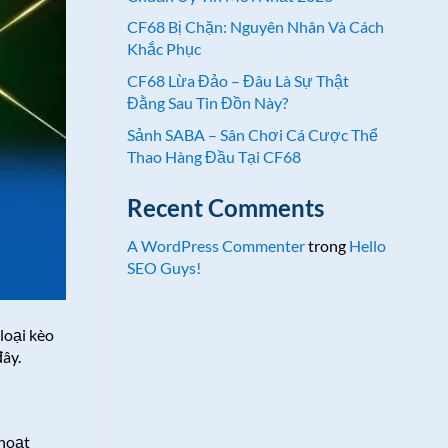
CF68 Bị Chặn: Nguyên Nhân Và Cách
Khắc Phục
CF68 Lừa Đảo – Đâu Là Sự Thật
Đằng Sau Tin Đồn Này?
Sảnh SABA – Sân Chơi Cá Cược Thể
Thao Hàng Đầu Tại CF68
Recent Comments
A WordPress Commenter
trong
Hello
SEO Guys!
loại kèo
ây.
 hoạt