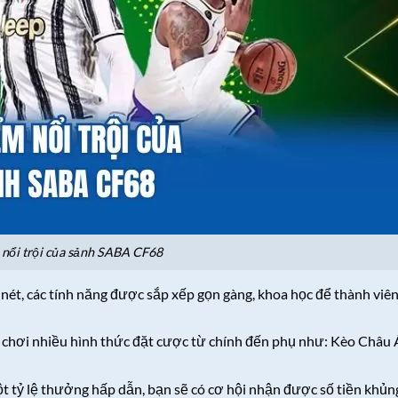
nổi trội của sảnh SABA CF68
nét, các tính năng được sắp xếp gọn gàng, khoa học để thành viên
 chơi nhiều hình thức đặt cược từ chính đến phụ như: Kèo Châu 
t tỷ lệ thưởng hấp dẫn, bạn sẽ có cơ hội nhận được số tiền khủn