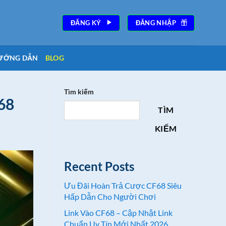
ĐĂNG KÝ
ĐĂNG NHẬP
ƯỚNG DẪN
BLOG
Tìm kiếm
68
TÌM
KIẾM
Recent Posts
Ưu Đãi Hoàn Trả Cược CF68 Siêu
Hấp Dẫn Cho Người Chơi
Link Vào CF68 – Cập Nhật Link
Chuẩn Uy Tín Mới Nhất 2026