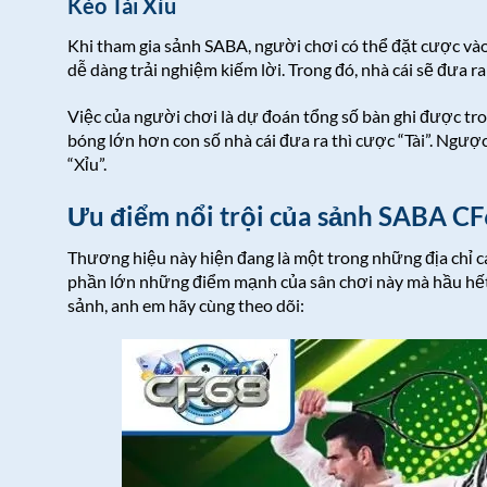
Kèo Tài Xỉu
Khi tham gia sảnh SABA, người chơi có thể đặt cược vào 
dễ dàng trải nghiệm kiếm lời. Trong đó, nhà cái sẽ đưa r
Việc của người chơi là dự đoán tổng số bàn ghi được tro
bóng lớn hơn con số nhà cái đưa ra thì cược “Tài”. Ngược
“Xỉu”.
Ưu điểm nổi trội của sảnh SABA C
Thương hiệu này hiện đang là một trong những địa chỉ cá
phần lớn những điểm mạnh của sân chơi này mà hầu hết 
sảnh, anh em hãy cùng theo dõi: