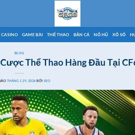
E CASINO
GAME BÀI
THỂ THAO
BẮN CÁ
NỔ HŨ
XỔ SỐ
H
BLOG
 Cược Thể Thao Hàng Đầu Tại CF
VÀO
THÁNG 1 29, 2026
BỞI
SEO