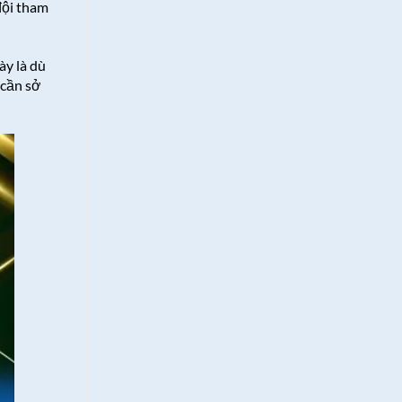
đội tham
ày là dù
 cần sở