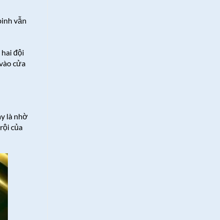
binh vẫn
hai đội
 vào cửa
ày là nhờ
rội của