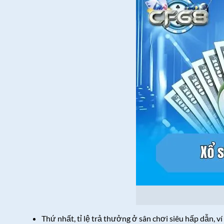
Thứ nhất, tỉ lệ trả thưởng ở sân chơi siêu hấp dẫn, ví