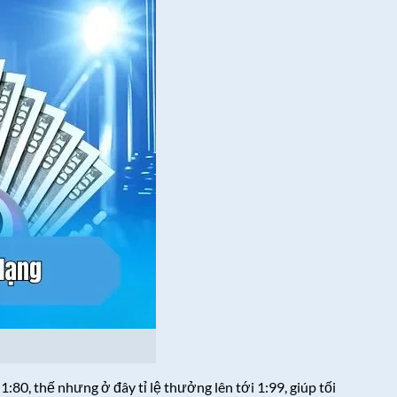
1:80, thế nhưng ở đây tỉ lệ thưởng lên tới 1:99, giúp tối