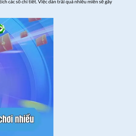
ch các số chi tiết. Việc dàn trải quá nhiều miền sẽ gây