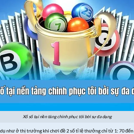
Xổ số tại nền tảng chinh phục tôi bởi sự đa dạng
 dụ như ở thị trường khi chơi đề 2 số tỉ lệ thưởng chỉ từ 1: 70 đến 