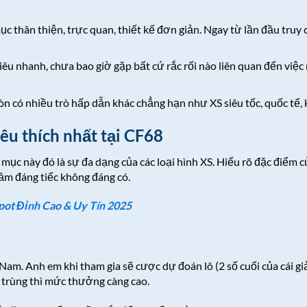
c thân thiện, trực quan, thiết kế đơn giản. Ngay từ lần đầu truy 
siêu nhanh, chưa bao giờ gặp bất cứ rắc rối nào liên quan đến việc n
òn có nhiều trò hấp dẫn khác chẳng hạn như XS siêu tốc, quốc tế
êu thích nhất tại CF68
 mục này đó là sự đa dạng của các loại hình XS. Hiểu rõ đặc điểm c
lầm đáng tiếc không đáng có.
ot Đỉnh Cao & Uy Tín 2025
. Anh em khi tham gia sẽ cược dự đoán lô (2 số cuối của cái giải 
hó trùng thì mức thưởng càng cao.