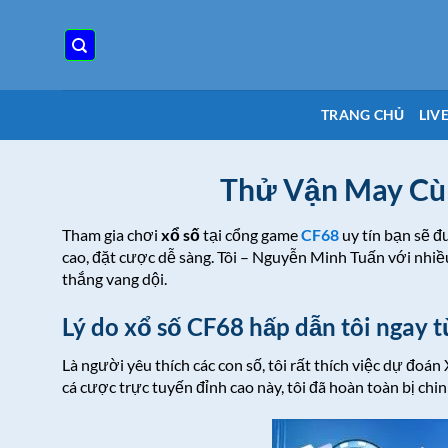
Bỏ
qua
nội
dung
TRANG CHỦ
LIV
Thử Vận May Cùn
Tham gia chơi
xổ số
tại cổng game
CF68
uy tín bạn sẽ đư
cao, đặt cược dễ sàng. Tôi – Nguyễn Minh Tuấn với nhiều
thắng vang dội.
Lý do xổ số CF68 hấp dẫn tôi ngay t
Là người yêu thích các con số, tôi rất thích việc dự đoán
cá cược trực tuyến đỉnh cao này, tôi đã hoàn toàn bị chi